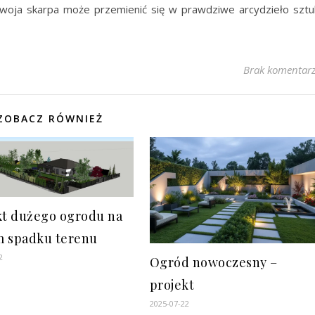
 Twoja skarpa może przemienić się w prawdziwe arcydzieło sztu
Brak komentar
ZOBACZ RÓWNIEŻ
kt dużego ogrodu na
 spadku terenu
2
Ogród nowoczesny –
projekt
2025-07-22