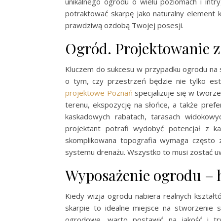
unikalnego ogrodu o wielu poziomach i intr
potraktować skarpę jako naturalny element
prawdziwą ozdobą Twojej posesji.
Ogród. Projektowanie z
Kluczem do sukcesu w przypadku ogrodu na 
o tym, czy przestrzeń będzie nie tylko est
projektowe Poznań
specjalizuje się w tworz
terenu, ekspozycję na słońce, a także prefer
kaskadowych rabatach, tarasach widokowyc
projektant potrafi wydobyć potencjał z k
skomplikowana topografia wymaga często
systemu drenażu. Wszystko to musi zostać uw
Wyposażenie ogrodu – 
Kiedy wizja ogrodu nabiera realnych kształ
skarpie to idealne miejsce na stworzenie
ogrodowe, warto postawić na jakość i trw