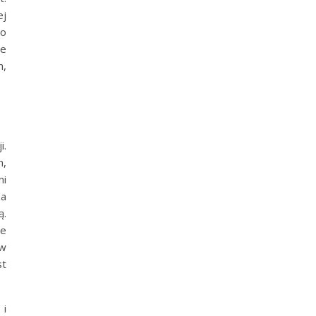
ej
do
ie
m,
i.
h,
ni
za
ą.
że
 w
st
 i