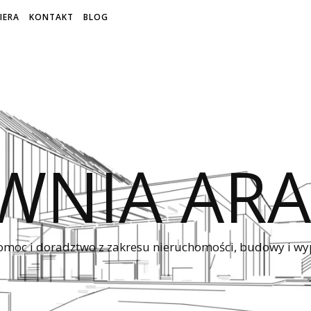
IERA
KONTAKT
BLOG
WNIA ARA
omoc i doradztwo z zakresu nieruchomości, budowy i 