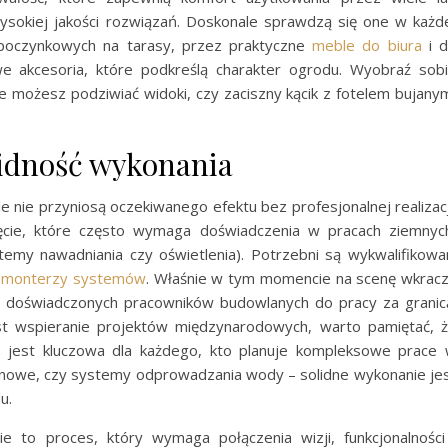
sokiej jakości rozwiązań. Doskonale sprawdzą się one w każd
poczynkowych na tarasy, przez praktyczne
meble do biura
i 
we akcesoria, które podkreślą charakter ogrodu. Wyobraź sob
 możesz podziwiać widoki, czy zaciszny kącik z fotelem bujany
lidność wykonania
e nie przyniosą oczekiwanego efektu bez profesjonalnej realizacj
cie, które często wymaga doświadczenia w pracach ziemnyc
stemy nawadniania czy oświetlenia). Potrzebni są wykwalifikowa
y
monterzy systemów
. Właśnie w tym momencie na scenę wkrac
acji doświadczonych pracowników budowlanych do pracy za granic
st wspieranie projektów międzynarodowych, warto pamiętać, 
y jest kluczowa dla każdego, kto planuje kompleksowe prace
enowe, czy systemy odprowadzania wody – solidne wykonanie je
u.
ie to proces, który wymaga połączenia wizji, funkcjonalności