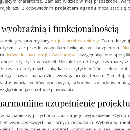
ygującym charakterze. Zamiast widzieć w niej przeszkodę, war
 krajobrazu. Z odpowiednim
projektem ogrodu
może stać się 
 wyobraźnią i funkcjonalnością
skarpie jest przemyślany
projekt architektoniczny
. To on decydu
etyczna, ale przede wszystkim funkcjonalna i bezpieczna.
Biu
eniu
indywidualnych projektów domów
. Uwzględniają one specyfi
encje i styl życia właścicieli. Niezależnie od tego, czy marzysz
h czy też intymnych zakątkach ukrytych wśród zieleni, dob
ażdego, nawet najbardziej wymagającego terenu. Pamiętaj, 
 zastosowania murków oporowych, schodów czy odpowiednie
zględnione już na etapie planowania.
harmonijne uzupełnienie projekt
tów na papierze, przychodzi czas na jego wyposażenie. Ogród 
 stref wypoczynkowych na różnych poziomach. Wybierając meb
ałość, które zapewnią komfort użytkowania przez wiele la