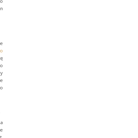
to
on
je
ro
kę
 o
ry
że
go
u
na
le
t.