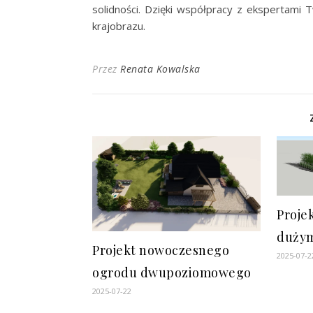
solidności. Dzięki współpracy z ekspertami
krajobrazu.
Przez
Renata Kowalska
Proje
dużym
Projekt nowoczesnego
2025-07-2
ogrodu dwupoziomowego
2025-07-22