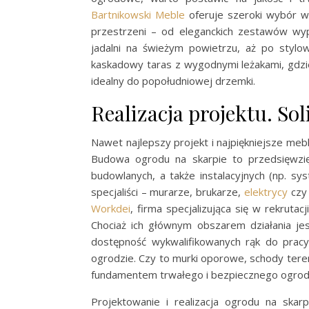
Bartnikowski Meble
oferuje szeroki wybór wy
przestrzeni – od eleganckich zestawów wy
jadalni na świeżym powietrzu, aż po stylo
kaskadowy taras z wygodnymi leżakami, gdzie
idealny do popołudniowej drzemki.
Realizacja projektu. So
Nawet najlepszy projekt i najpiękniejsze mebl
Budowa ogrodu na skarpie to przedsięwzię
budowlanych, a także instalacyjnych (np. sy
specjaliści – murarze, brukarze,
elektrycy
cz
Workdei
, firma specjalizująca się w rekrut
Chociaż ich głównym obszarem działania je
dostępność wykwalifikowanych rąk do prac
ogrodzie. Czy to murki oporowe, schody ter
fundamentem trwałego i bezpiecznego ogrod
Projektowanie i realizacja ogrodu na skarp