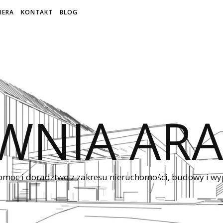
IERA
KONTAKT
BLOG
WNIA ARA
omoc i doradztwo z zakresu nieruchomości, budowy i 