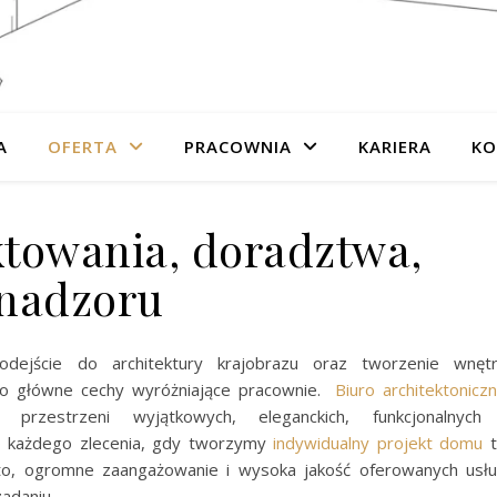
A
OFERTA
PRACOWNIA
KARIERA
KO
ktowania, doradztwa,
nadzoru
dejście do architektury krajobrazu oraz tworzenie wnęt
to główne cechy wyróżniające pracownie.
Biuro architektonicz
zestrzeni wyjątkowych, eleganckich, funkcjonalnych
do każdego zlecenia, gdy tworzymy
indywidualny projekt domu
t
to, ogromne zaangażowanie i wysoka jakość oferowanych usł
adaniu.