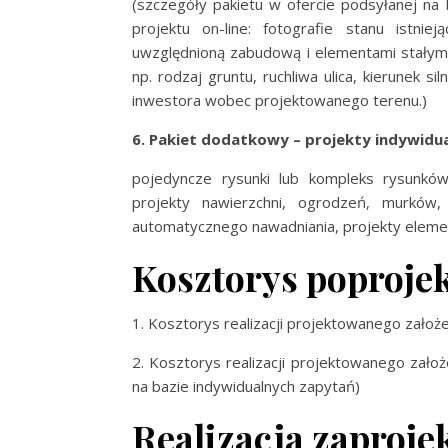
(szczegóły pakietu w ofercie podsyłanej na
projektu on-line: fotografie stanu istn
uwzględnioną zabudową i elementami stałymi
np. rodzaj gruntu, ruchliwa ulica, kierunek s
inwestora wobec projektowanego terenu.)
6. Pakiet dodatkowy – projekty indywidu
pojedyncze rysunki lub kompleks rysunków
projekty nawierzchni, ogrodzeń, murków,
automatycznego nawadniania, projekty eleme
Kosztorys poproje
1. Kosztorys realizacji projektowanego założ
2. Kosztorys realizacji projektowanego założ
na bazie indywidualnych zapytań)
Realizacja zaproje