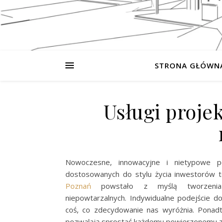
STRONA GŁÓWN
Usługi proje
Nowoczesne, innowacyjne i nietypowe po
dostosowanych do stylu życia inwestorów 
Poznań
powstało z myślą tworzenia pr
niepowtarzalnych. Indywidualne podejście 
coś, co zdecydowanie nas wyróżnia. Ponad
pozwalają sprostać każdemu powierzonemu z