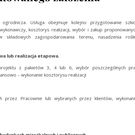
ogrodnicza. Usługa obejmuje kolejno: przygotowanie szki
 wykonawczy, kosztorys realizacji, wybór i zakup proponowany
w składowych zagospodarowania terenu, nasadzenia rośli
owa lub realizacja etapowa.
projektu z pakietów 3, 4 lub 6, wybór poszczególnych pr
nansowo – wykonanie kosztorysu realizacji
ych przez Pracownie lub wybranych przez klientów, wykonan
 budynkach mieszkalnych i publicznych