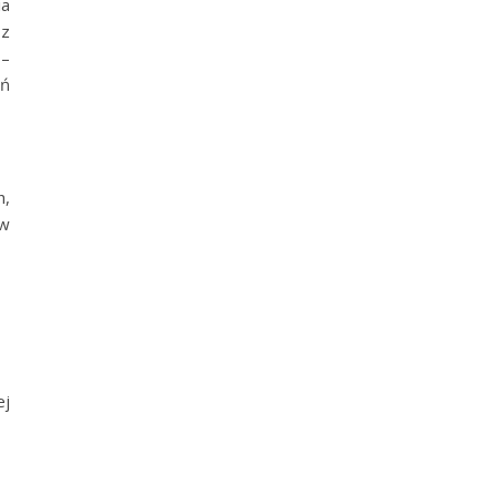
ia
 z
 –
ań
h,
ów
ej