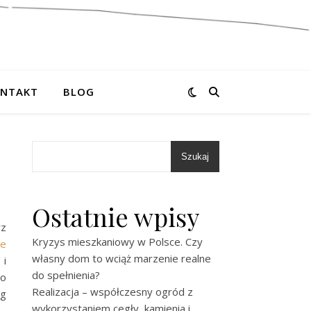
NTAKT
BLOG
Szukaj
Ostatnie wpisy
rz
Kryzys mieszkaniowy w Polsce. Czy
ne
własny dom to wciąż marzenie realne
 i
do spełnienia?
o
Realizacja – współczesny ogród z
ug
wykorzystaniem cegły, kamienia i