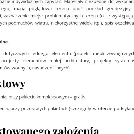
 bazie indywidualnych zapytań. Materiały niezbędne do wykonan
iejącego, mapa poglądowa terenu bądź podkład geodezyjny
, zaznaczenie miejsc problematycznych terenu (o ile występują
ilnych podmuchów wiatru, niekorzystne widoki itp.), spis oczekiw
alne
 dotyczących jednego elementu (projekt mebli zewnętrznyc
 projekty elementów małej architektury, projekty system
ntów wodnych, nasadzeń i innych)
ktowy
enia, przy pakiecie kompleksowym – gratis
enia, przy pozostałych pakietach (szczegóły w ofercie podsyłan
ktowanego założenia